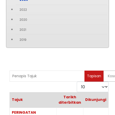
2022
2020
2021
2019
Penapis Tajuk
Tapisan
Kos
Paparkan
Tarikh
Tajuk
Dikunjungi
diterbitkan
Articles
PERINGATAN