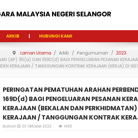
ARKIB
HUBUNGI KAMI
Laman Utama
Arkib
Pengumuman
2023
AN (AP) 95(a) DAN 169D(d) BAGI PENGELUARAN PESANAN KERAJA
NDEN KERAJAAN / TANGGUNGAN KONTRAK KERAJAAN (KERJA) DI SIS
PERINGATAN PEMATUHAN ARAHAN PERBEND
169D(d) BAGI PENGELUARAN PESANAN KE
KERAJAAN (BEKALAN DAN PERKHIDMATAN) D
KERAJAAN / TANGGUNGAN KONTRAK KERAJA
Butiran
20 Oktober 2023
1435