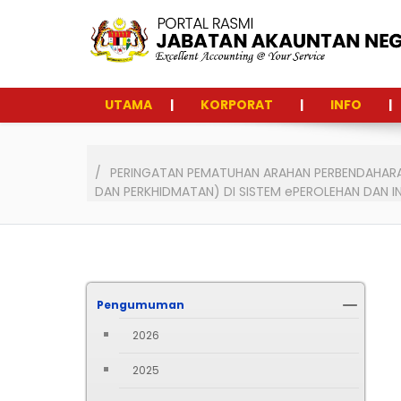
UTAMA
KORPORAT
INFO
PERINGATAN PEMATUHAN ARAHAN PERBENDAHARA
DAN PERKHIDMATAN) DI SISTEM ePEROLEHAN DAN I
Pengumuman
2026
2025