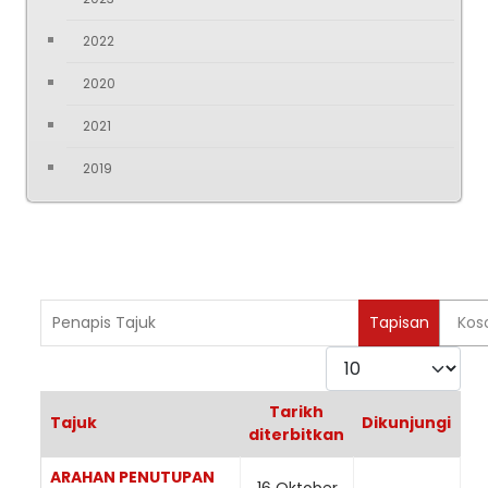
2022
2020
2021
2019
Penapis Tajuk
Tapisan
Kos
Paparkan
Tarikh
Tajuk
Dikunjungi
diterbitkan
Articles
ARAHAN PENUTUPAN