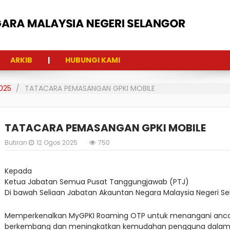
ARKIB
HUBUNGI KAMI
025
TATACARA PEMASANGAN GPKI MOBILE
TATACARA PEMASANGAN GPKI MOBILE
Butiran
12 Ogos 2025
750
Kepada
Ketua Jabatan Semua Pusat Tanggungjawab (PTJ)
Di bawah Seliaan Jabatan Akauntan Negara Malaysia Negeri Se
Memperkenalkan MyGPKI Roaming OTP untuk menangani anca
berkembang dan meningkatkan kemudahan pengguna dalam m